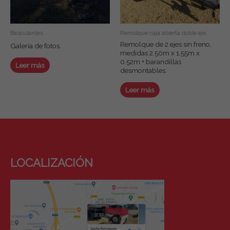
Basculantes
Remolque caja abierta doble eje.
Remolque de 2 ejes sin freno,
Galería de fotos.
medidas 2.50m x 1.55m x
0.52m + barandillas
Leer más
desmontables.
Leer más
LOCALIZACIÓN