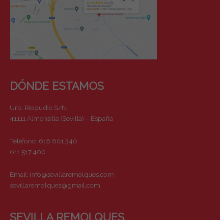
DÓNDE ESTAMOS
Urb. Riopudio S/N
41111 Almensilla (Sevilla) – España
Teléfono: 616 601 340
611 517 400
Email:
info@sevillaremolques.com
sevillaremolques@gmail.com
SEVILLA REMOLQUES