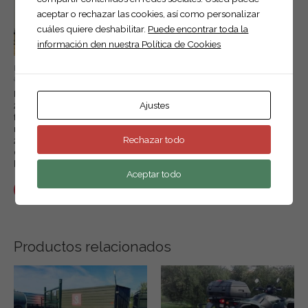
aceptar o rechazar las cookies, así como personalizar
cuáles quiere deshabilitar.
Puede encontrar toda la
información den nuestra Política de Cookies
Remolque caja
Alquiler
Remolque caja
abierta doble eje.
abierta doble eje.
Alquiler de
Remolque de
Remolque 2
todo tipo
Ajustes
2 ejes sin
Ejes sin freno
remolques
freno,
lateral 52, 2m
medidas
x 1.30m x 0.52
Leer más
Rechazar todo
2.30m x 1.30 x
+ …
0.52m + 1
barandilla.
Leer más
Aceptar todo
Leer más
Productos relacionados