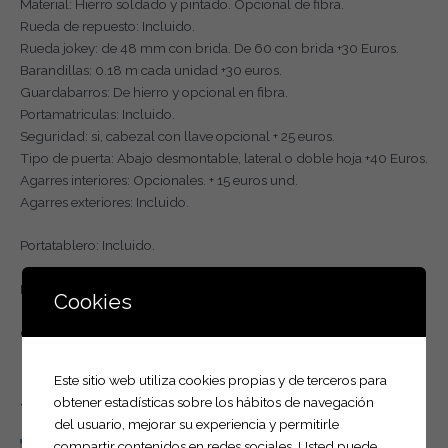
Material: Hierro soldado y pintado. Opcional de fibra.
Rueda de repuesto: Incluido.
Rueda jokey: de 48 mm con brida. De 60 con brida +30 Euros.
Barandillas: 0.18 m cada unidad +30 euros.
Guardabarros: De hierro y opcional en fibra.
Portamatriculas: Incluido.
Seguridad: si, cabezal con llave opcional + 25 euros.
Tipo de puerta: Abajo desmontable, lateral o doble hoja +40 Euros.
Agarres interiores: Opcionales. + 15 euros und.
Agarres exteriores: Incluido.
Portatablero: Incluido.
Posibilidad de financiación.
Cookies
Otras medidas, pesos consultad.
Este sitio web utiliza cookies propias y de terceros para
obtener estadísticas sobre los hábitos de navegación
También te recomendamos…
del usuario, mejorar su experiencia y permitirle
compartir contenidos en redes sociales. Usted puede