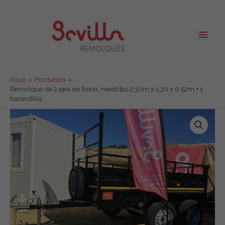
Ir
al
contenido
Men
princ
Inicio
Productos
Remolque de 2 ejes sin freno, medidas 2.30m x 1.30 x 0.52m + 1
barandilla.