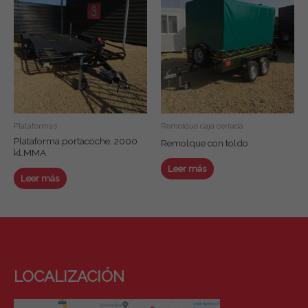
Plataformas
Remolque caja cerrada
Plataforma portacoche. 2000
Remolque con toldo
kl.MMA
Leer más
Leer más
LOCALIZACIÓN