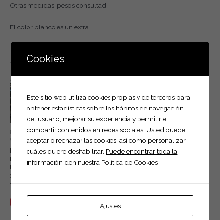
Otras medidas, pesos consultad.
El color blanco es un extra
Cookies
También te recomendamos…
Este sitio web utiliza cookies propias y de terceros para
obtener estadísticas sobre los hábitos de navegación
del usuario, mejorar su experiencia y permitirle
compartir contenidos en redes sociales. Usted puede
Remolque caja
Remolque caja
Alquiler
abierta doble eje.
abierta de 1 eje
aceptar o rechazar las cookies, así como personalizar
Alquiler de
Remolque 2
Remolque de
todo tipo
cuáles quiere deshabilitar.
Puede encontrar toda la
Ejes sin freno
1 eje Sin freno
remolques
información den nuestra Política de Cookies
lateral 52, 2m
freno. 2.30 x
x 1.30m x 0.52
1.30 lat 0.52.
Leer más
+ …
Leer más
Leer más
Ajustes