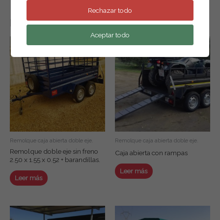
Rechazar todo
Productos relacionados
Aceptar todo
Remolque caja abierta doble eje.
Remolque caja abierta doble eje.
Remolque doble eje sin freno
Caja abierta con rampas
2.50 x 1.55 x 0.52 + barandillas.
Leer más
Leer más