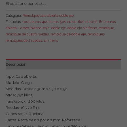
El equilibrio perfecto……
Categoría:
Remolque caja abierta doble eje.
Etiquetas:
1000 euros
,
400 euros
,
500 euros
,
600 euro (7)
,
800 euros
,
abierta
,
Barato
,
blanco
,
caja
,
doble eje
,
doble eje sin freno
,
remolque
,
remolque de cuatro ruedas
,
remolque de doble eje
,
remolques
,
remolques de 2 ruedas
,
sin freno
Descripción
Tipo: Caja abierta.
Modelo: Carga.
Medidas: Desde 2.30m x 1.30 x 0.52.
MMA: 750 kilos.
Tara (aprox): 200 kilos.
Ruedas: 165 70 R13.
Cabestrante: Opcional.
Lanza: Recta de 60 por 60 mm. Reforzada.
Tipo de Cabezal: Semiautomático de 750 kilos.