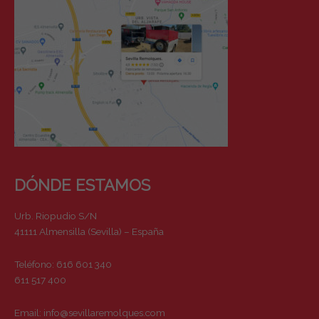
DÓNDE ESTAMOS
Urb. Riopudio S/N
41111 Almensilla (Sevilla) – España
Teléfono: 616 601 340
611 517 400
Email:
info@sevillaremolques.com