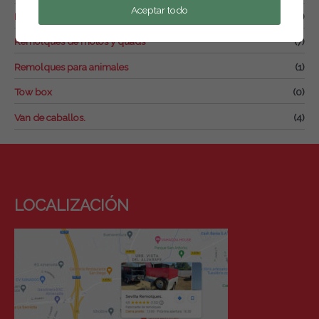
Aceptar todo
Remolque para drones
(2)
Remolques de motos y quads
(7)
Remolques para animales
(1)
Tow box
(0)
Van de caballos.
(4)
LOCALIZACIÓN