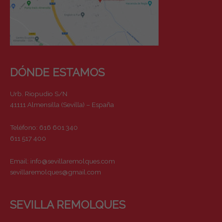
DÓNDE ESTAMOS
Urb. Riopudio S/N
41111 Almensilla (Sevilla) – España
Teléfono: 616 601 340
611 517 400
Email:
info@sevillaremolques.com
sevillaremolques@gmail.com
SEVILLA REMOLQUES