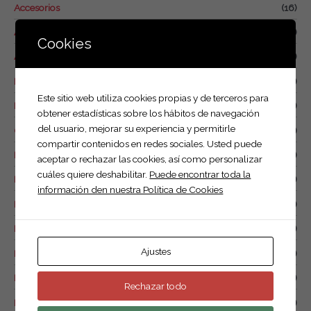
Accesorios
(16)
r
p
Alquiler
(1)
Cookies
o
Anuncios y trípodes
(1)
r
Basculantes
(7)
:
Este sitio web utiliza cookies propias y de terceros para
Food trucks
(4)
obtener estadísticas sobre los hábitos de navegación
del usuario, mejorar su experiencia y permitirle
Otros remolques
(6)
compartir contenidos en redes sociales. Usted puede
Plataformas
(18)
aceptar o rechazar las cookies, así como personalizar
cuáles quiere deshabilitar.
Puede encontrar toda la
Portabicicletas
(1)
información den nuestra Política de Cookies
Remolque caja abierta de 1 eje
(12)
Remolque caja abierta doble eje.
(20)
Ajustes
Remolque caja cerrada
(10)
Remolque de combustible
(0)
Rechazar todo
Remolque náutico
(1)