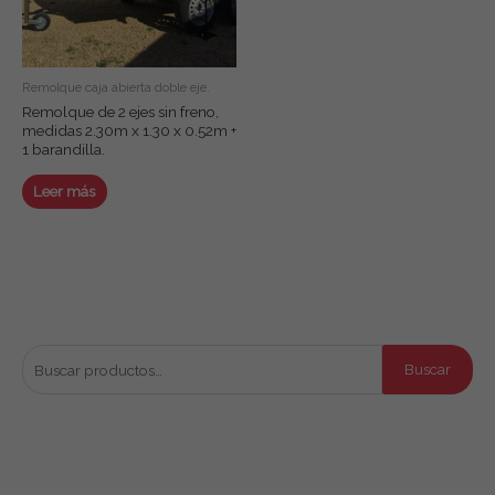
Remolque caja abierta doble eje.
Remolque de 2 ejes sin freno,
medidas 2.30m x 1.30 x 0.52m +
1 barandilla.
Leer más
Buscar productos
B
Buscar
u
s
c
Productos por categoría
a