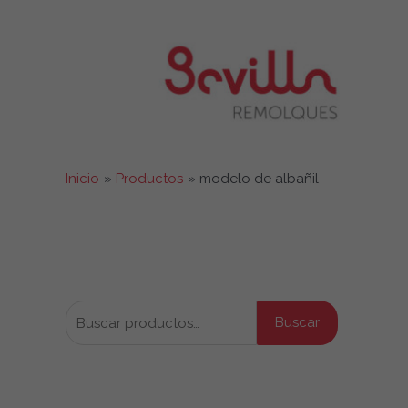
Ir
al
contenido
Inicio
Productos
modelo de albañil
Buscar productos
B
Buscar
u
s
Productos por categoría
c