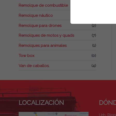
Remolque de combustible
(0)
Remolque náutico
(1)
Remolque para drones
(2)
Remolques de motos y quads
(7)
Remolques para animales
(1)
Tow box
(0)
Van de caballos.
(4)
LOCALIZACIÓN
DÓND
Urb. Rio