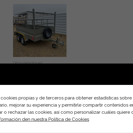
Otros remolques
Remolque de 2 ejes sin
freno, medidas 2.50m x
1.55m x 0.52m +
barandillas Fijas.
za cookies propias y de terceros para obtener estadísticas sobre
Leer más
io, mejorar su experiencia y permitirle compartir contenidos e
 o rechazar las cookies, así como personalizar cuáles quiere d
nformación den nuestra Política de Cookies