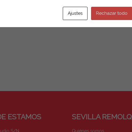
Ajustes
Rechazar todo
E ESTAMOS
SEVILLA REMOL
pudio S/N
Quiénes somos