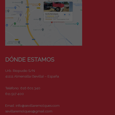
DÓNDE ESTAMOS
Urb. Riopudio S/N
41111 Almensilla (Sevilla) – España
Teléfono: 616 601 340
611 517 400
Email:
info@sevillaremolques.com
sevillaremolques@gmail.com