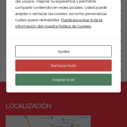
Remolque caja cerrada
(10)
del usuario, mejorar su experiencia y permitirle
compartir contenidos en redes sociales. Usted puede
Remolque de combustible
(0)
aceptar o rechazar las cookies, así como personalizar
cuáles quiere deshabilitar.
Puede encontrar toda la
Remolque náutico
(1)
información den nuestra Política de Cookies
Remolque para drones
(2)
Remolques de motos y quads
(7)
Remolques para animales
(1)
Ajustes
Tow box
(0)
Rechazar todo
Van de caballos.
(4)
Aceptar todo
LOCALIZACIÓN