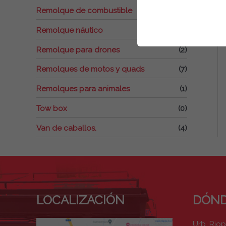
Remolque de combustible
(0)
Remolque náutico
(1)
Remolque para drones
(2)
Remolques de motos y quads
(7)
Remolques para animales
(1)
Tow box
(0)
Van de caballos.
(4)
LOCALIZACIÓN
DÓND
Urb. Rio