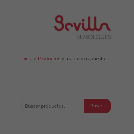
Ir
al
contenido
Inicio
Productos
rueda de repuesto
Buscar productos
B
Buscar
u
s
Productos por categoría
c