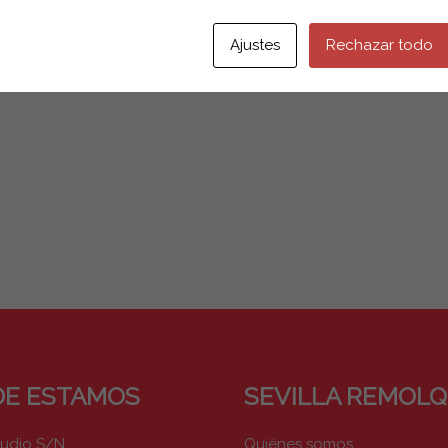
Ajustes
Rechazar todo
E ESTAMOS
SEVILLA REMOL
pudio S/N
Quiénes somos