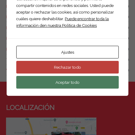
compartir contenidos en redes sociales. Usted puede
Remolque de combustible
(0)
aceptar o rechazar las cookies, así como personalizar
Remolque náutico
(1)
cuáles quiere deshabilitar.
Puede encontrar toda la
información den nuestra Política de Cookies
Remolque para drones
(2)
Remolques de motos y quads
(7)
Remolques para animales
(1)
Ajustes
Tow box
(0)
Rechazar todo
Van de caballos.
(4)
Aceptar todo
LOCALIZACIÓN