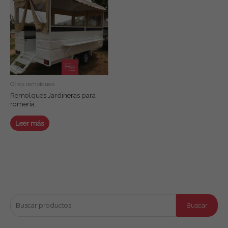
Otros remolques
Remolques Jardineras para
romería.
Leer más
Buscar productos
B
Buscar
u
s