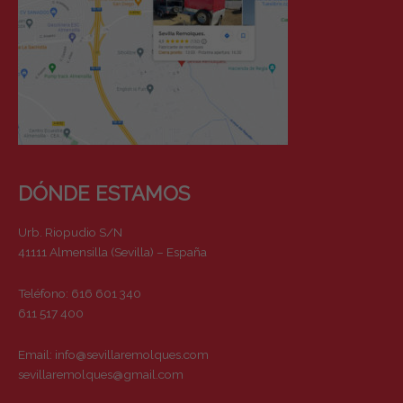
DÓNDE ESTAMOS
Urb. Riopudio S/N
41111 Almensilla (Sevilla) – España
Teléfono: 616 601 340
611 517 400
Email:
info@sevillaremolques.com
sevillaremolques@gmail.com