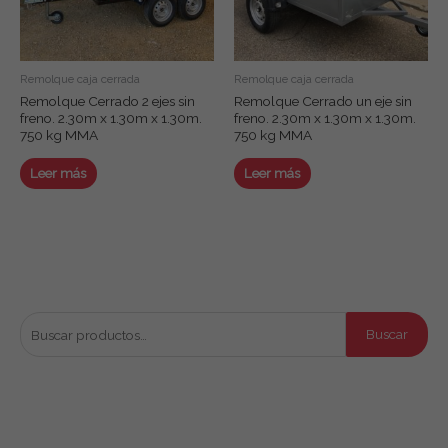
Remolque caja cerrada
Remolque caja cerrada
Remolque Cerrado 2 ejes sin
Remolque Cerrado un eje sin
freno. 2.30m x 1.30m x 1.30m.
freno. 2.30m x 1.30m x 1.30m.
750 kg MMA
750 kg MMA
Leer más
Leer más
Buscar productos
B
Buscar
u
s
c
Productos por categoría
a