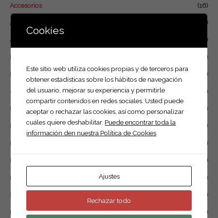
Accesorios
(16)
r
p
Alquiler
(1)
Cookies
o
Anuncios y trípodes
(1)
r
Basculantes
(7)
:
Este sitio web utiliza cookies propias y de terceros para
Food trucks
(4)
obtener estadísticas sobre los hábitos de navegación
del usuario, mejorar su experiencia y permitirle
Otros remolques
(6)
compartir contenidos en redes sociales. Usted puede
Plataformas
(18)
aceptar o rechazar las cookies, así como personalizar
cuáles quiere deshabilitar.
Puede encontrar toda la
Portabicicletas
(1)
información den nuestra Política de Cookies
Remolque caja abierta de 1 eje
(12)
Remolque caja abierta doble eje.
(20)
Ajustes
Remolque caja cerrada
(10)
Remolque de combustible
(0)
Rechazar todo
Remolque náutico
(1)