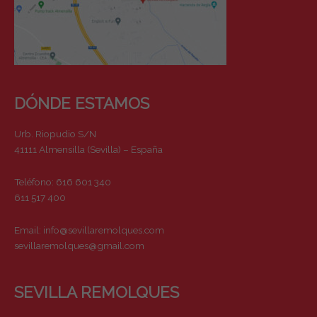
DÓNDE ESTAMOS
Urb. Riopudio S/N
41111 Almensilla (Sevilla) – España
Teléfono: 616 601 340
611 517 400
Email:
info@sevillaremolques.com
sevillaremolques@gmail.com
SEVILLA REMOLQUES