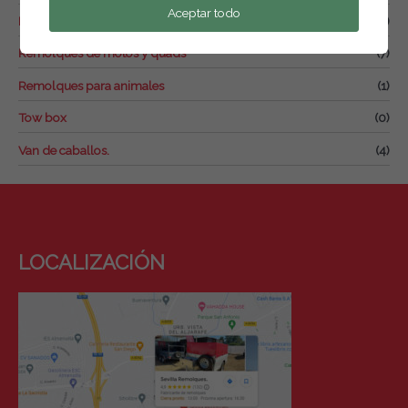
Aceptar todo
Remolque para drones
(2)
Remolques de motos y quads
(7)
Remolques para animales
(1)
Tow box
(0)
Van de caballos.
(4)
LOCALIZACIÓN