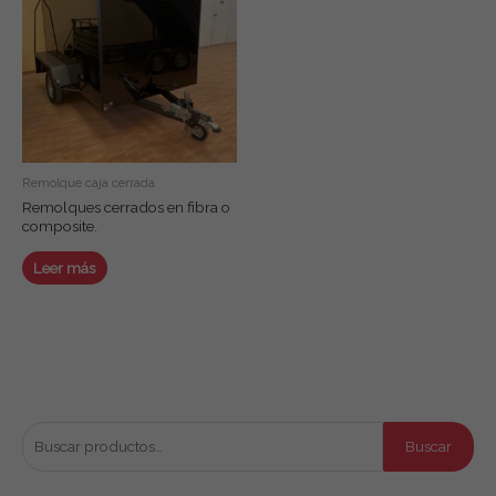
Remolque caja cerrada
Remolques cerrados en fibra o
composite.
Leer más
Buscar productos
B
Buscar
u
s