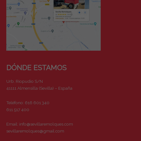
DÓNDE ESTAMOS
Urb. Riopudio S/N
41111 Almensilla (Sevilla) – España
Teléfono: 616 601 340
611 517 400
Email:
info@sevillaremolques.com
sevillaremolques@gmail.com