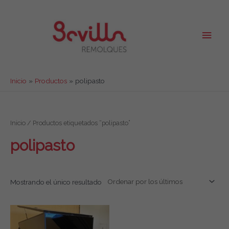
Ir
al
contenido
Men
princ
Inicio
Productos
polipasto
Inicio
/ Productos etiquetados “polipasto”
polipasto
Mostrando el único resultado