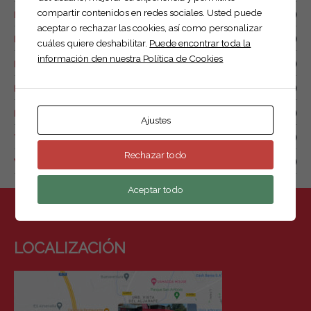
compartir contenidos en redes sociales. Usted puede
Remolque de combustible
(0)
aceptar o rechazar las cookies, así como personalizar
Remolque náutico
(1)
cuáles quiere deshabilitar.
Puede encontrar toda la
información den nuestra Política de Cookies
Remolque para drones
(2)
Remolques de motos y quads
(7)
Remolques para animales
(1)
Ajustes
Tow box
(0)
Rechazar todo
Van de caballos.
(4)
Aceptar todo
LOCALIZACIÓN