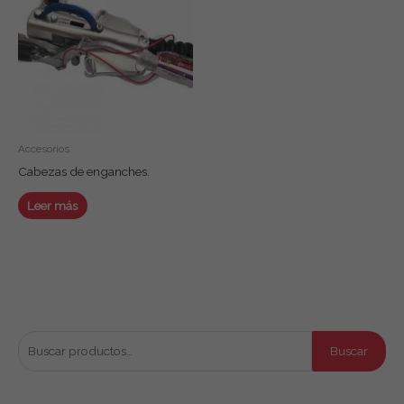
Accesorios
Cabezas de enganches.
Leer más
Buscar productos
B
Buscar
u
s