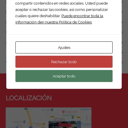
Remolque de combustible
(0)
compartir contenidos en redes sociales. Usted puede
aceptar o rechazar las cookies, así como personalizar
Remolque náutico
(1)
cuáles quiere deshabilitar.
Puede encontrar toda la
información den nuestra Política de Cookies
Remolque para drones
(2)
Remolques de motos y quads
(7)
Remolques para animales
(1)
Ajustes
Tow box
(0)
Rechazar todo
Van de caballos.
(4)
Aceptar todo
LOCALIZACIÓN