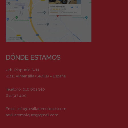
DÓNDE ESTAMOS
Urb. Riopudio S/N
41111 Almensilla (Sevilla) – España
Teléfono: 616 601 340
611 517 400
Email:
info@sevillaremolques.com
sevillaremolques@gmail.com