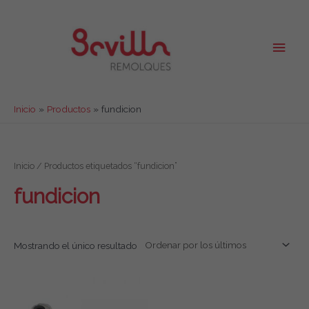
Ir
al
contenido
Men
princ
Inicio
Productos
fundicion
Inicio
/ Productos etiquetados “fundicion”
fundicion
Mostrando el único resultado