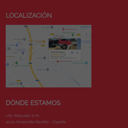
LOCALIZACIÓN
DÓNDE ESTAMOS
Urb. Riopudio S/N
41111 Almensilla (Sevilla) – España