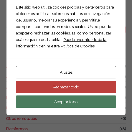
Este sitio web utiliza cookies propias y de terceros para
Buscar productos
obtener estadísticas sobre los hábitos de navegación
del usuario, mejorar su experiencia y permitirle
compartir contenidos en redes sociales. Usted puede
B
Buscar
aceptar o rechazar las cookies, así como personalizar
u
cuáles quiere deshabilitar.
Puede encontrar toda la
s
información den nuestra Política de Cookies
c
Productos por categoría
a
Accesorios
(16)
r
Ajustes
p
Alquiler
(1)
o
Rechazar todo
Anuncios y trípodes
(1)
r
Basculantes
(7)
:
Aceptar todo
Food trucks
(4)
Otros remolques
(6)
Plataformas
(18)