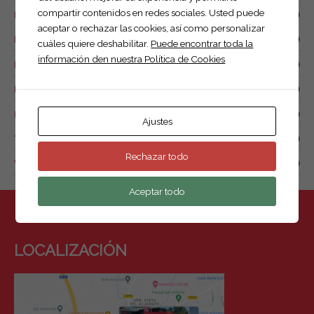
compartir contenidos en redes sociales. Usted puede
Remolque de combustible
(0)
aceptar o rechazar las cookies, así como personalizar
Remolque náutico
(1)
cuáles quiere deshabilitar.
Puede encontrar toda la
información den nuestra Política de Cookies
Remolque para drones
(2)
Remolques de motos y quads
(7)
Remolques para animales
(1)
Ajustes
Tow box
(0)
Rechazar todo
Van de caballos.
(4)
Aceptar todo
LOCALIZACIÓN