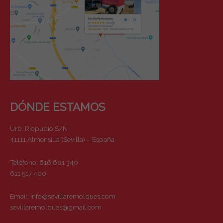
DÓNDE ESTAMOS
Urb. Riopudio S/N
41111 Almensilla (Sevilla) – España
Teléfono: 616 601 340
611 517 400
Email:
info@sevillaremolques.com
sevillaremolques@gmail.com