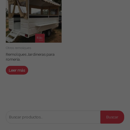
Otros remolques
Remolques Jardineras para
romería.
Leer más
Buscar productos
B
Buscar
u
s