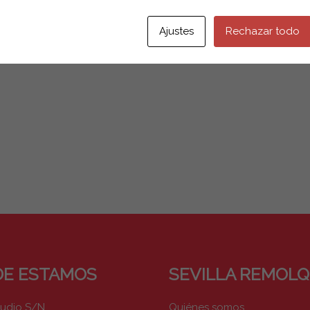
Ajustes
Rechazar todo
E ESTAMOS
SEVILLA REMOL
pudio S/N
Quiénes somos