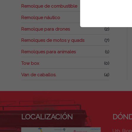
Remolque de combustible
(0)
Remolque náutico
(1)
Remolque para drones
(2)
Remolques de motos y quads
(7)
Remolques para animales
(1)
Tow box
(0)
Van de caballos.
(4)
LOCALIZACIÓN
DÓND
Urb. Rio