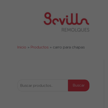
Ir
al
contenido
Inicio
Productos
carro para chapas
Buscar productos
B
Buscar
u
s
Productos por categoría
c