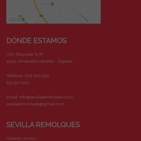
DÓNDE ESTAMOS
Urb. Riopudio S/N
41111 Almensilla (Sevilla) – España
Teléfono: 616 601 340
611 517 400
Email:
info@sevillaremolques.com
sevillaremolques@gmail.com
SEVILLA REMOLQUES
Quiénes somos