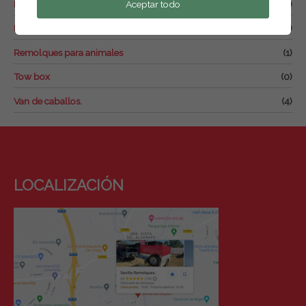
Aceptar todo
Remolque para drones
(2)
Remolques de motos y quads
(7)
Remolques para animales
(1)
Tow box
(0)
Van de caballos.
(4)
LOCALIZACIÓN