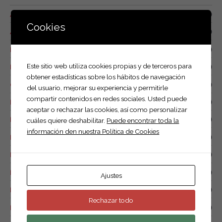
p
Alquiler
(1)
o
Cookies
Anuncios y trípodes
(1)
r
Basculantes
(7)
:
Este sitio web utiliza cookies propias y de terceros para
Food trucks
(4)
obtener estadísticas sobre los hábitos de navegación
Otros remolques
(6)
del usuario, mejorar su experiencia y permitirle
compartir contenidos en redes sociales. Usted puede
Plataformas
(18)
aceptar o rechazar las cookies, así como personalizar
Portabicicletas
(1)
cuáles quiere deshabilitar.
Puede encontrar toda la
información den nuestra Política de Cookies
Remolque caja abierta de 1 eje
(12)
Remolque caja abierta doble eje.
(20)
Remolque caja cerrada
(10)
Ajustes
Remolque de combustible
(0)
Rechazar todo
Remolque náutico
(1)