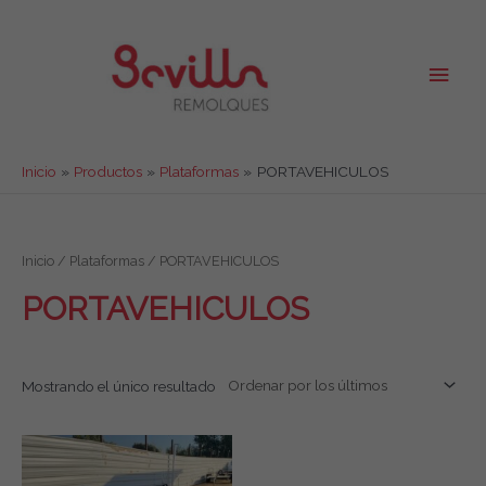
Ir
al
contenido
Men
princ
Inicio
Productos
Plataformas
PORTAVEHICULOS
Inicio
/
Plataformas
/ PORTAVEHICULOS
PORTAVEHICULOS
Mostrando el único resultado