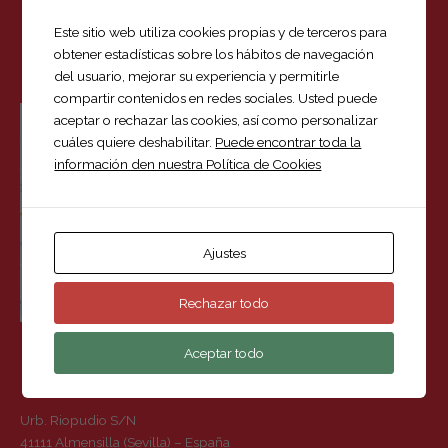
c
Este sitio web utiliza cookies propias y de terceros para
a
obtener estadísticas sobre los hábitos de navegación
LOCALIZACIÓN
r
del usuario, mejorar su experiencia y permitirle
p
compartir contenidos en redes sociales. Usted puede
aceptar o rechazar las cookies, así como personalizar
o
cuáles quiere deshabilitar.
Puede encontrar toda la
r
información den nuestra Política de Cookies
:
Ajustes
Rechazar todo
Aceptar todo
DÓNDE ESTAMOS
Urb. Riopudio S/N
41111 Almensilla (Sevilla) – España